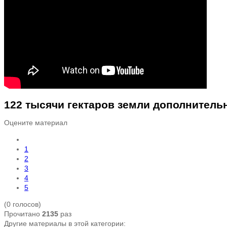
122 тысячи гектаров земли дополнительн
Оцените материал
1
2
3
4
5
(0 голосов)
Прочитано
2135
раз
Другие материалы в этой категории: