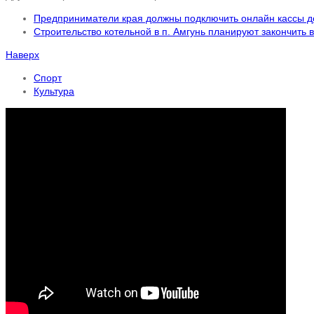
Предприниматели края должны подключить онлайн кассы д
Строительство котельной в п. Амгунь планируют закончить в
Наверх
Спорт
Культура