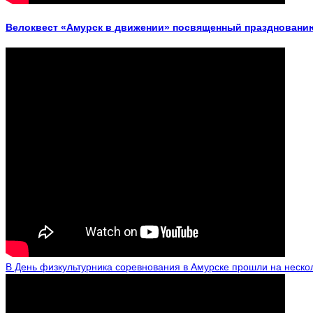
Велоквест «Амурск в движении» посвященный празднованию
В День физкультурника соревнования в Амурске прошли на неско