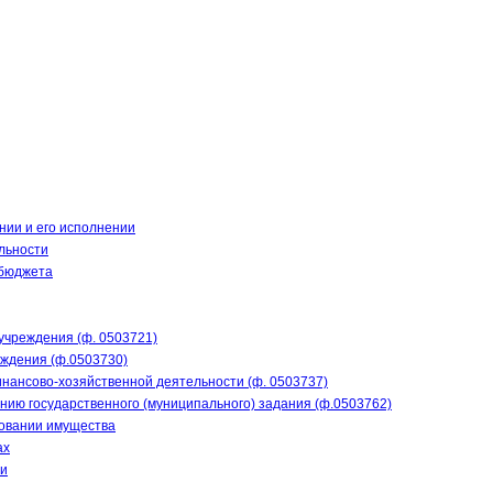
нии и его исполнении
льности
 бюджета
учреждения (ф. 0503721)
еждения (ф.0503730)
нансово-хозяйственной деятельности (ф. 0503737)
нию государственного (муниципального) задания (ф.0503762)
зовании имущества
ах
ти