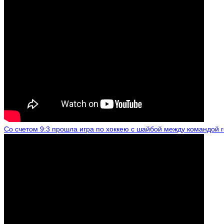
Со счетом 9:3 прошла игра по хоккею с шайбой между командой 