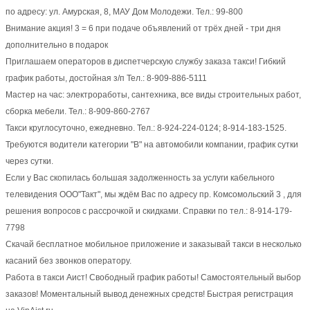
по адресу: ул. Амурская, 8, МАУ Дом Молодежи. Тел.: 99-800
Внимание акция! 3 = 6 при подаче объявлений от трёх дней - три дня
дополнительно в подарок
Приглашаем операторов в диспетчерскую службу заказа такси! Гибкий
график работы, достойная з/п Тел.: 8-909-886-5111
Мастер на час: электроработы, сантехника, все виды строительных работ,
сборка мебели. Тел.: 8-909-860-2767
Такси круглосуточно, ежедневно. Тел.: 8-924-224-0124; 8-914-183-1525.
Требуются водители категории "В" на автомобили компании, график сутки
через сутки.
Если у Вас скопилась большая задолженность за услуги кабельного
телевидения ООО"Такт", мы ждём Вас по адресу пр. Комсомольский 3 , для
решения вопросов с рассрочкой и скидками. Справки по тел.: 8-914-179-
7798
Скачай бесплатное мобильное приложение и заказывай такси в несколько
касаний без звонков оператору.
Работа в такси Аист! Свободный график работы! Самостоятельный выбор
заказов! Моментальный вывод денежных средств! Быстрая регистрация