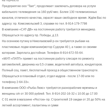
на VipAist.ru
Предприятие ооо "Такт", продолжает заключать договора на услуги
кабельного телевидения за 160 руб/ мес. Более 130 телевизионных
каналов, отличного качества, скрасят ваше свободное время. Ждём Вас по
адресу: пр. Комсомольский 3, справки по тел. 8-914-179-7798
В компанию «САТ-ДВ» на постоянную работу требуется менеджер.
Обращаться по адресу пр. Победы, д.13.
На осеннюю путину в Николаевский р-он требуются рыбаки на
пластиковые лодки компании(мотор Судзуки 40 ), а также со своими
катерами. Зарплата достойная. Телефон 8-914-672-55-64.
«МУП «ПАТП» примет на постоянную работу слесаря по ремонту
автомобилей, дворника на 0,5 ставки, водителей автобуса, кондукторов.
Полный соц. пакет, бесплатный проезд в общественном транспорте.
Обращаться в плановый отдел, отдел кадров - после 17-00 или по
телефону 2-64-33».
В компанию ООО «Рыба-Люкс» требуются разнорабочие мужчины и
женщины з/п от 30 000 рублей. Тел. 8-914-202-16-32 с 10.00 до 17.00
С 01 июля в магазине «Росток» пр. Строителей 19 скидки от 20 до 50% на
летний ассортимент, палантины и сумки