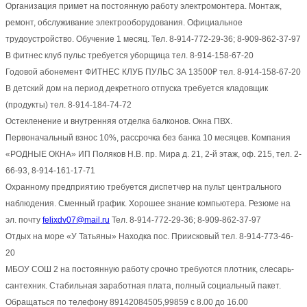
Организация примет на постоянную работу электромонтера. Монтаж,
ремонт, обслуживание электрооборудования. Официальное
трудоустройство. Обучение 1 месяц. Тел. 8-914-772-29-36; 8-909-862-37-97
В фитнес клуб пульс требуется уборщица тел. 8-914-158-67-20
Годовой абонемент ФИТНЕС КЛУБ ПУЛЬС ЗА 13500₽ тел. 8-914-158-67-20
В детский дом на период декретного отпуска требуется кладовщик
(продукты) тел. 8-914-184-74-72
Остекленение и внутренняя отделка балконов. Окна ПВХ.
Первоначальный взнос 10%, рассрочка без банка 10 месяцев. Компания
«РОДНЫЕ ОКНА» ИП Поляков Н.В. пр. Мира д. 21, 2-й этаж, оф. 215, тел. 2-
66-93, 8-914-161-17-71
Охранному предприятию требуется диспетчер на пульт центрального
наблюдения. Сменный график. Хорошее знание компьютера. Резюме на
эл. почту
felixdv07@mail.ru
Тел. 8-914-772-29-36; 8-909-862-37-97
Отдых на море «У Татьяны» Находка пос. Приисковый тел. 8-914-773-46-
20
МБОУ СОШ 2 на постоянную работу срочно требуются плотник, слесарь-
сантехник. Стабильная заработная плата, полный социальный пакет.
Обращаться по телефону 89142084505,99859 с 8.00 до 16.00