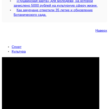
«Пушкинская карта» для молодежи, на которой
зачислено 5000 рублей на культурную сферу жизни.
Как амурчане отметили 35 летие и обновление
Ботанического сада.
Наверх
Спорт
Культура