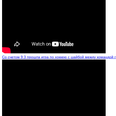
Со счетом 9:3 прошла игра по хоккею с шайбой между командой 