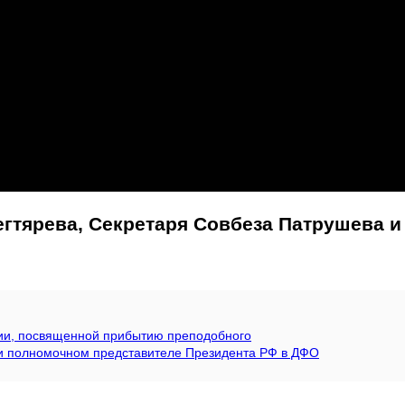
егтярева, Секретаря Совбеза Патрушева и
гии, посвященной прибытию преподобного
ри полномочном представителе Президента РФ в ДФО