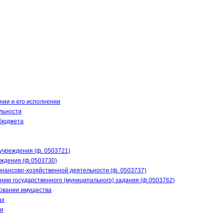
нии и его исполнении
льности
 бюджета
учреждения (ф. 0503721)
еждения (ф.0503730)
нансово-хозяйственной деятельности (ф. 0503737)
нию государственного (муниципального) задания (ф.0503762)
зовании имущества
ах
ти