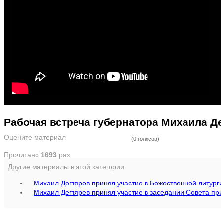
Рабочая встреча губернатора Михаила Д
Оцените материал
(0 голосов)
Прочитано
1693
раз
Другие материалы в этой категории:
Михаил Дегтярев принял участие в Божественной литур
Михаил Дегтярев принял участие в заседании Совета п