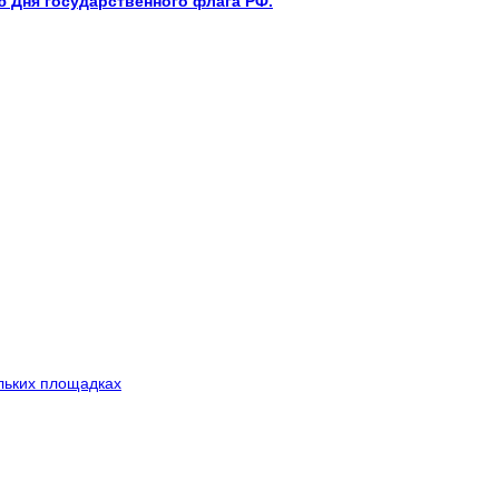
 Дня государственного флага РФ.
льких площадках