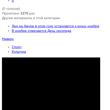
5
(0 голосов)
Прочитано
1270
раз
Другие материалы в этой категории:
Лед на Амуре в этом году установится к концу ноября
В ноябре отмечается День логопеда
Наверх
Спорт
Культура