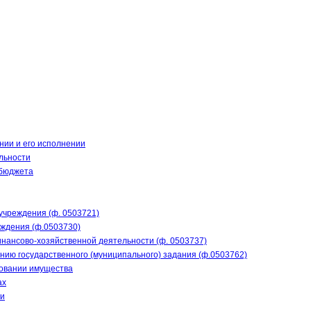
нии и его исполнении
льности
 бюджета
учреждения (ф. 0503721)
еждения (ф.0503730)
нансово-хозяйственной деятельности (ф. 0503737)
нию государственного (муниципального) задания (ф.0503762)
зовании имущества
ах
ти