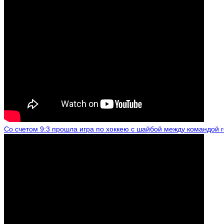
Со счетом 9:3 прошла игра по хоккею с шайбой между командой 