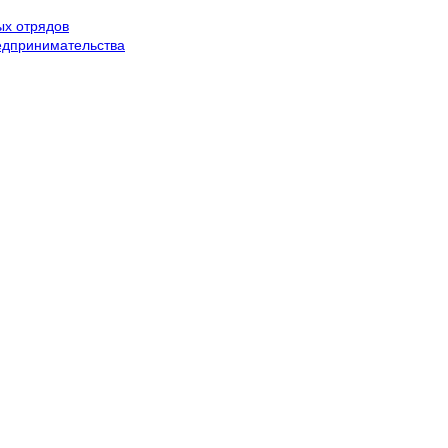
ых отрядов
редпринимательства