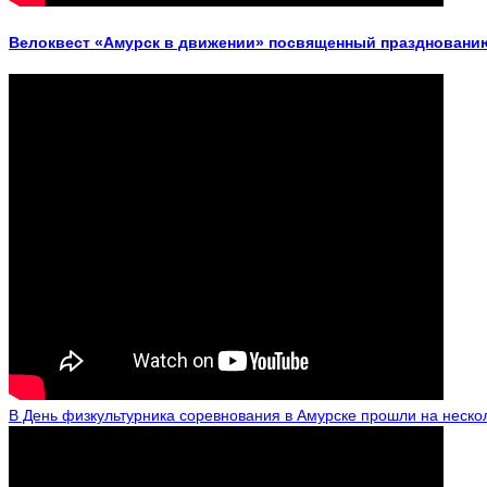
Велоквест «Амурск в движении» посвященный празднованию
В День физкультурника соревнования в Амурске прошли на неско