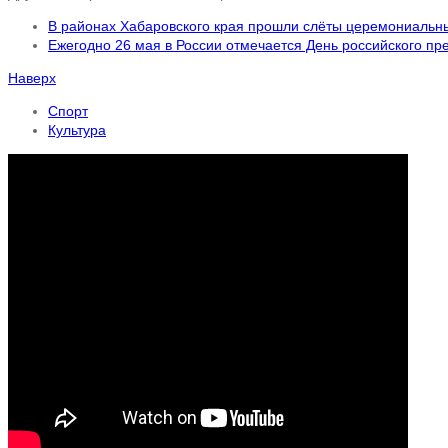
В районах Хабаровского края прошли слёты церемониальн
Ежегодно 26 мая в России отмечается День российского п
Наверх
Спорт
Культура