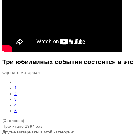
Три юбилейных события состоится в это
Оцените материал
1
2
3
4
5
(0 голосов)
Прочитано
1367
раз
Другие материалы в этой категории: