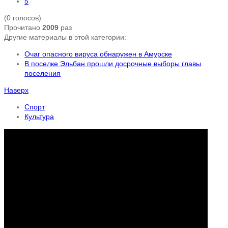
5
(0 голосов)
Прочитано
2009
раз
Другие материалы в этой категории:
Очаг опасного вируса обнаружен в Амурске
В поселке Эльбан прошли досрочные выборы главы
поселения
Наверх
Спорт
Культура