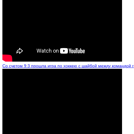
Со счетом 9:3 прошла игра по хоккею с шайбой между командой 