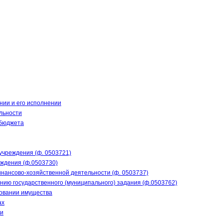
нии и его исполнении
льности
 бюджета
учреждения (ф. 0503721)
еждения (ф.0503730)
нансово-хозяйственной деятельности (ф. 0503737)
нию государственного (муниципального) задания (ф.0503762)
зовании имущества
ах
ти