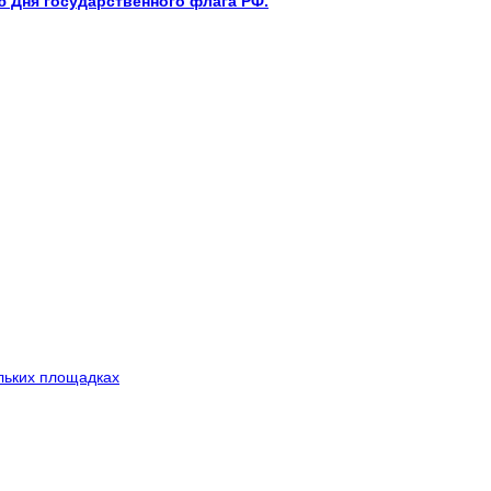
 Дня государственного флага РФ.
льких площадках