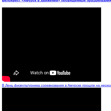
Велоквест «Амурск в движении» посвященный празднованию
В День физкультурника соревнования в Амурске прошли на неско