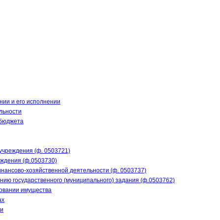
нии и его исполнении
льности
 бюджета
учреждения (ф. 0503721)
еждения (ф.0503730)
нансово-хозяйственной деятельности (ф. 0503737)
нию государственного (муниципального) задания (ф.0503762)
зовании имущества
ах
ти