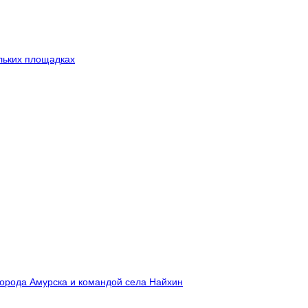
льких площадках
города Амурска и командой села Найхин