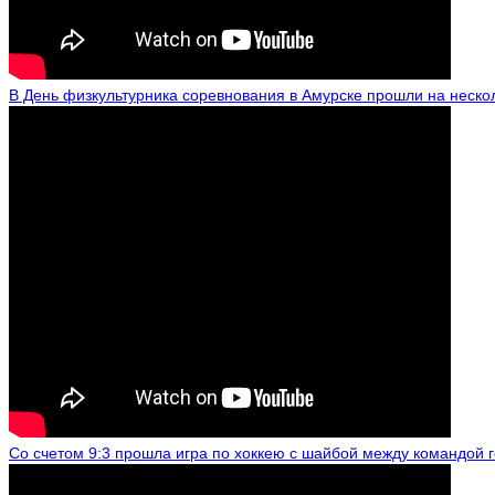
В День физкультурника соревнования в Амурске прошли на неско
Со счетом 9:3 прошла игра по хоккею с шайбой между командой 