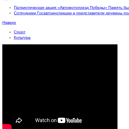
Патриотическая акция «Автомотопоезд Победы» Память бы
Сотрудники Госавтоинспекции и представители дружины по
Наверх
Спорт
Культура