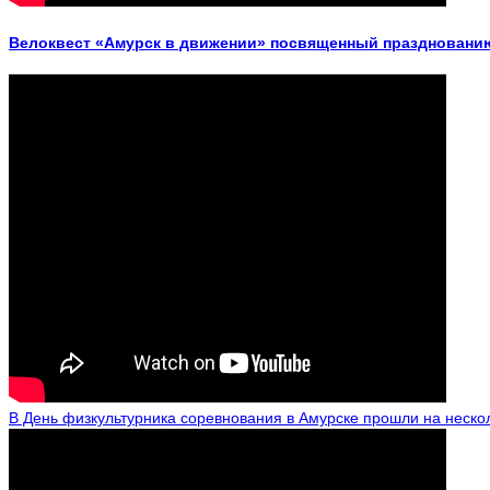
Велоквест «Амурск в движении» посвященный празднованию
В День физкультурника соревнования в Амурске прошли на неско