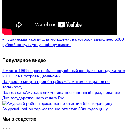
«Пушкинская карта» для молодежи, на которой зачислено 5000
рублей на культурную сферу жизни.
Популярное видео
2 марта 1969г произошёл вооружённый конфликт между Китаем
и СССР на острове Даманский
Во дворце спорта прошёл кубок «Памяти» ветеранов по
волейболу
Велоквест «Амурск в движении» посвященный празднованию
Дня государственного флага РФ.
Амурский район торжественно отметил 58ю годовщину
Мы в соцсетях