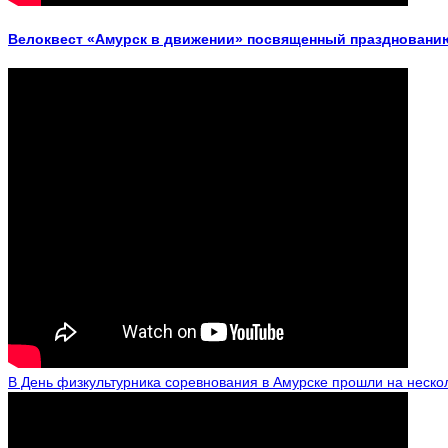
Велоквест «Амурск в движении» посвященный празднованию
В День физкультурника соревнования в Амурске прошли на неско