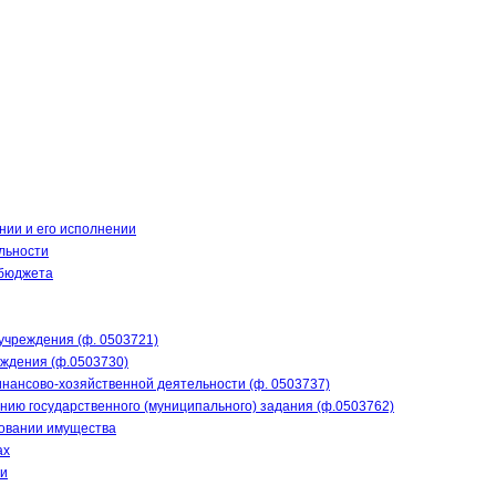
нии и его исполнении
льности
 бюджета
учреждения (ф. 0503721)
еждения (ф.0503730)
нансово-хозяйственной деятельности (ф. 0503737)
нию государственного (муниципального) задания (ф.0503762)
зовании имущества
ах
ти