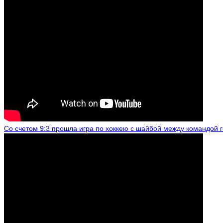
Со счетом 9:3 прошла игра по хоккею с шайбой между командой 